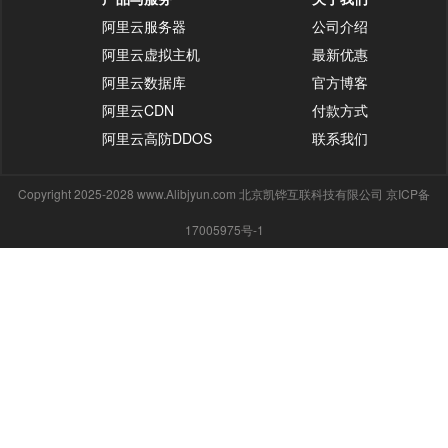
阿里云服务器
公司介绍
阿里云虚拟主机
最新优惠
阿里云数据库
官方博客
阿里云CDN
付款方式
阿里云高防DDOS
联系我们
Copyright 2025-2028 www.Alibjyun.com 北京凯铧互联科技有限公司 京ICP备
17005975号-1