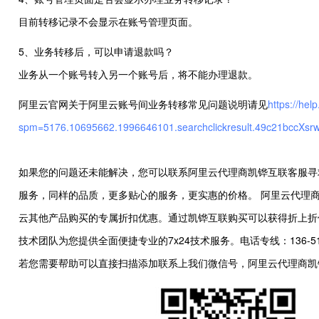
目前转移记录不会显示在账号管理页面。
5、业务转移后，可以申请退款吗？
业务从一个账号转入另一个账号后，将不能办理退款。
阿里云官网关于阿里云账号间业务转移常见问题说明请见
https://hel
spm=5176.10695662.1996646101.searchclickresult.49c21bccXsr
如果您的问题还未能解决，您可以联系阿里云代理商凯铧互联客服寻
服务，同样的品质，更多贴心的服务，更实惠的价格。 阿里云代理
云其他产品购买的专属折扣优惠。通过凯铧互联购买可以获得折上折
技术团队为您提供全面便捷专业的7x24技术服务。电话专线：136-5130-9
若您需要帮助可以直接扫描添加联系上我们微信号，阿里云代理商凯铧