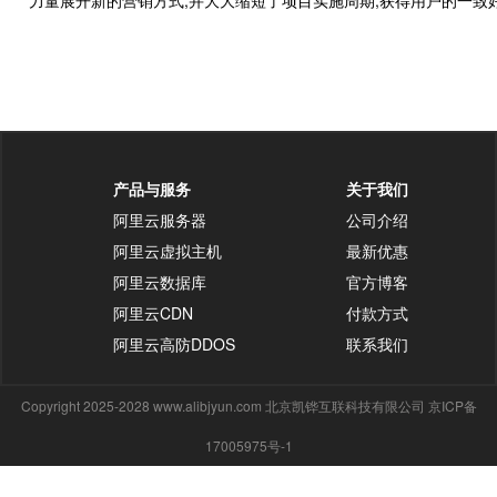
力量展开新的营销方式,并大大缩短了项目实施周期,获得用户的一致
产品与服务
关于我们
阿里云服务器
公司介绍
阿里云虚拟主机
最新优惠
阿里云数据库
官方博客
阿里云CDN
付款方式
阿里云高防DDOS
联系我们
Copyright 2025-2028 www.alibjyun.com 北京凯铧互联科技有限公司 京ICP备
17005975号-1