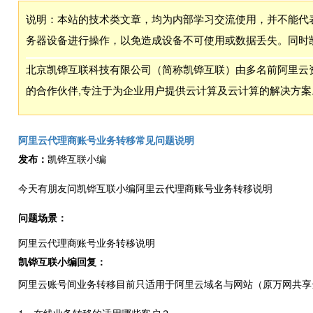
说明：本站的技术类文章，均为内部学习交流使用，并不能代
务器设备进行操作，以免造成设备不可使用或数据丢失。同时
北京凯铧互联科技有限公司（简称凯铧互联）由多名前阿里云资
的合作伙伴,专注于为企业用户提供云计算及云计算的解决方案
阿里云代理商账号业务转移常见问题说明
发布：
凯铧互联小编
今天有朋友问凯铧互联小编阿里云代理商账号业务转移说明
问题场景：
阿里云代理商账号业务转移说明
凯铧互联小编回复：
阿里云账号间业务转移目前只适用于阿里云域名与网站（原万网共享