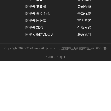
阿里云服务器
公司介绍
阿里云虚拟主机
最新优惠
阿里云数据库
官方博客
阿里云CDN
付款方式
阿里云高防DDOS
联系我们
Copyright 2025-2028 www.Alibjyun.com 北京凯铧互联科技有限公司 京ICP备
17005975号-1