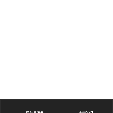
产品与服务
关于我们