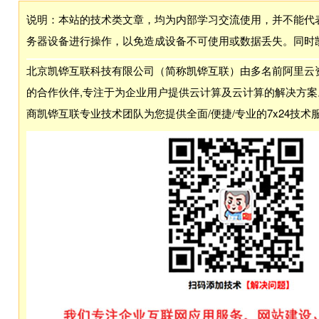
说明：本站的技术类文章，均为内部学习交流使用，并不能代
务器设备进行操作，以免造成设备不可使用或数据丢失。同时
北京凯铧互联科技有限公司（简称凯铧互联）由多名前阿里云资
的合作伙伴,专注于为企业用户提供云计算及云计算的解决方
商凯铧互联专业技术团队为您提供全面/便捷/专业的7x24技术